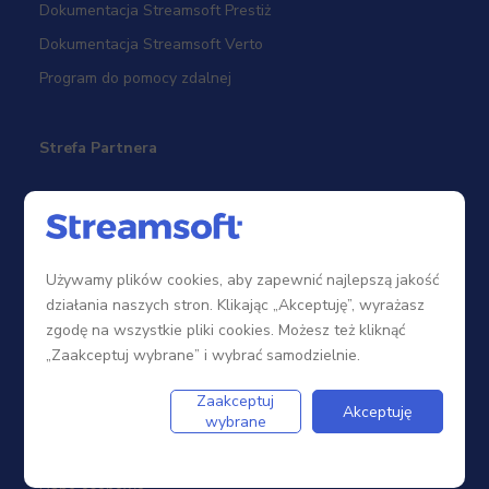
Dokumentacja Streamsoft Prestiż
Dokumentacja Streamsoft Verto
Program do pomocy zdalnej
Strefa Partnera
Sieć sprzedaży
Zostań Partnerem
Używamy plików cookies, aby zapewnić najlepszą jakość
Szkolenia
działania naszych stron. Klikając „Akceptuję”, wyrażasz
Portal Partnera
zgodę na wszystkie pliki cookies. Możesz też kliknąć
„Zaakceptuj wybrane” i wybrać samodzielnie.
Firma
Zaakceptuj
Akceptuję
wybrane
Dotacje