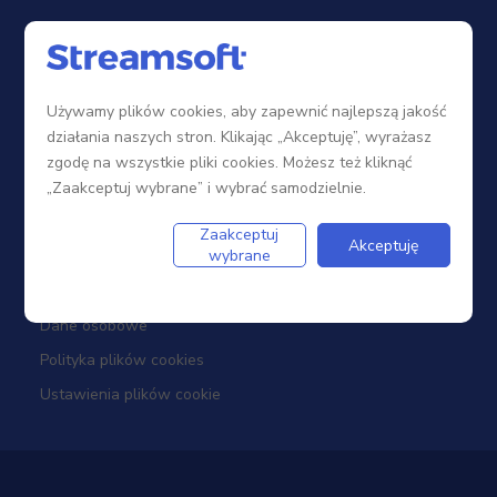
Sieć sprzedaży
Zostań Partnerem
Używamy plików cookies, aby zapewnić najlepszą jakość
Szkolenia
działania naszych stron. Klikając „Akceptuję”, wyrażasz
Portal Partnera
zgodę na wszystkie pliki cookies. Możesz też kliknąć
„Zaakceptuj wybrane” i wybrać samodzielnie.
Firma
Zaakceptuj
Akceptuję
wybrane
Dotacje
Dane osobowe
Polityka plików cookies
Ustawienia plików cookie