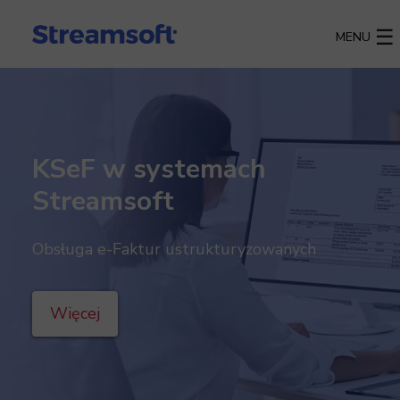
MENU
KSeF w systemach
Streamsoft
Obsługa e-Faktur ustrukturyzowanych
Więcej