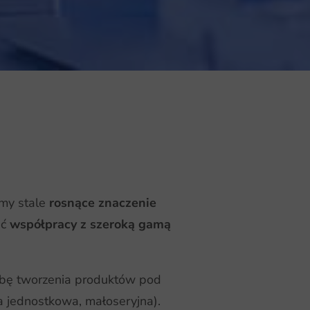
śmy stale
rosnące znaczenie
ść
współpracy z szeroką gamą
zebę tworzenia produktów pod
a jednostkowa, małoseryjna).