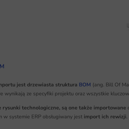
OM
portu jest drzewiasta struktura
BOM
(ang. Bill Of Ma
óre wynikają ze specyfiki projektu oraz wszystkie kluczo
 rysunki technologiczne, są one także importowane
d
em w systemie ERP obsługiwany jest
import ich rewizji
.