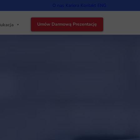
O nas
Kariera
Kontakt
ENG
Umów Darmową Prezentację
ukacja