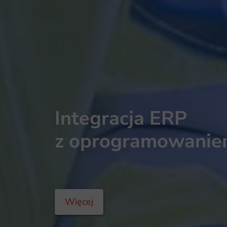
Integracja ERP
z oprogramowani
Więcej