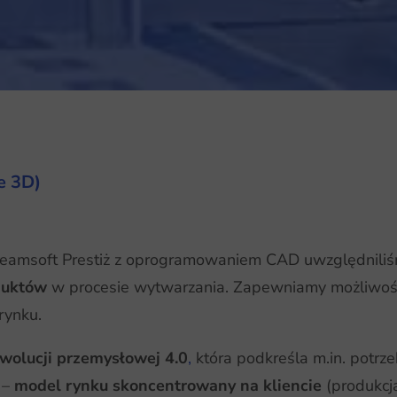
e 3D)
treamsoft Prestiż z oprogramowaniem CAD uwzględnili
duktów
w procesie wytwarzania. Zapewniamy możliwo
rynku.
wolucji przemysłowej 4.0
,
która podkreśla m.in. potr
 –
model rynku skoncentrowany na kliencie
(produkcj