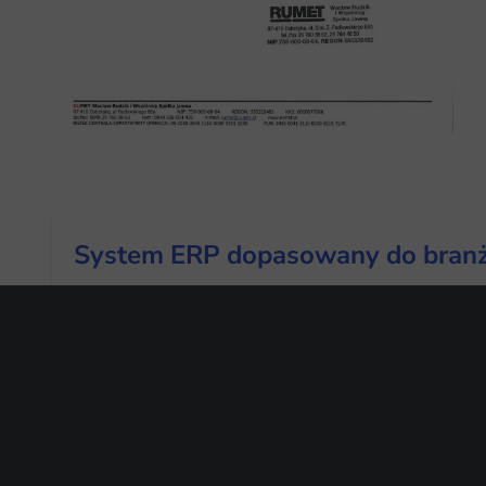
System ERP dopasowany do branż
Wypełnij formularz, a otrzymasz Case Study
Nazwa firmy*
Imię i Nazwisko*