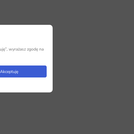
uję”, wyrażasz zgodę na
Akceptuję