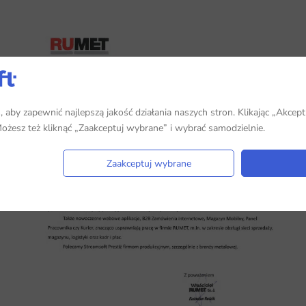
aby zapewnić najlepszą jakość działania naszych stron. Klikając „Akcept
 Możesz też kliknąć „Zaakceptuj wybrane” i wybrać samodzielnie.
Zaakceptuj wybrane