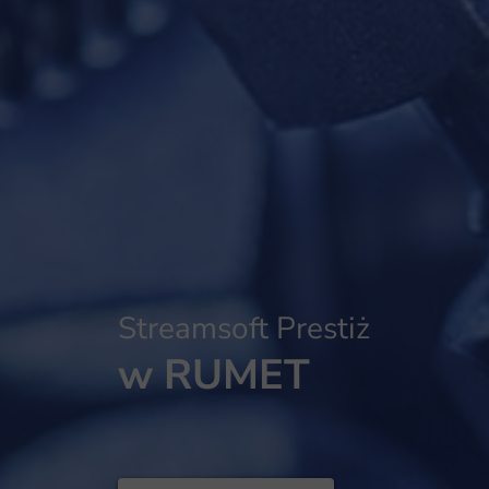
Streamsoft Prestiż
w RUMET