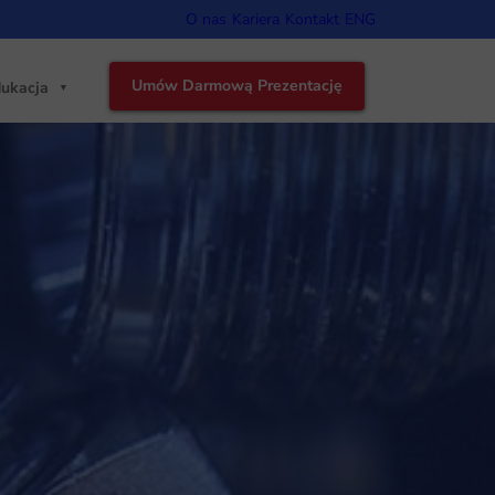
O nas
Kariera
Kontakt
ENG
Umów Darmową Prezentację
ukacja