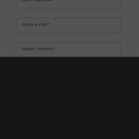
Adres e-mail*
Numer telefonu*
Dane przesłane w formularzu będą przetwarzane
zgodnie z zasadami
Polityki Prywatności
Streamsoft
.
Chcę otrzymywać informacje marketingowe i
merytoryczne dotyczące produktów Streamsoft z
wykorzystaniem:
adresu e-mail
numeru telefonu