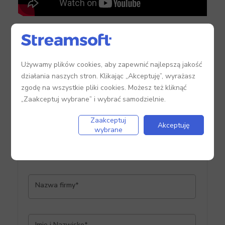
Używamy plików cookies, aby zapewnić najlepszą jakość
działania naszych stron. Klikając „Akceptuję”, wyrażasz
zgodę na wszystkie pliki cookies. Możesz też kliknąć
„Zaakceptuj wybrane” i wybrać samodzielnie.
System ERP dla branży
Zaakceptuj
Akceptuję
wybrane
odlewniczej
Wypełnij formularz, a otrzymasz Case Study
Nazwa firmy*
Imię i Nazwisko*