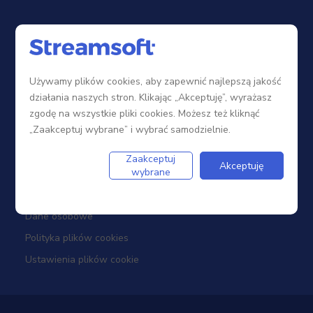
Sieć sprzedaży
Zostań Partnerem
Używamy plików cookies, aby zapewnić najlepszą jakość
Szkolenia
działania naszych stron. Klikając „Akceptuję”, wyrażasz
Portal Partnera
zgodę na wszystkie pliki cookies. Możesz też kliknąć
„Zaakceptuj wybrane” i wybrać samodzielnie.
Firma
Zaakceptuj
Akceptuję
wybrane
Dotacje
Dane osobowe
Polityka plików cookies
Ustawienia plików cookie