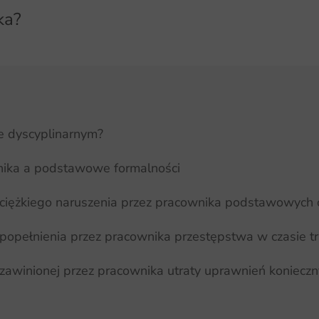
ka?
ze dyscyplinarnym?
nika a podstawowe formalności
łu ciężkiego naruszenia przez pracownika podstawowyc
u popełnienia przez pracownika przestępstwa w czasie 
u zawinionej przez pracownika utraty uprawnień koniec