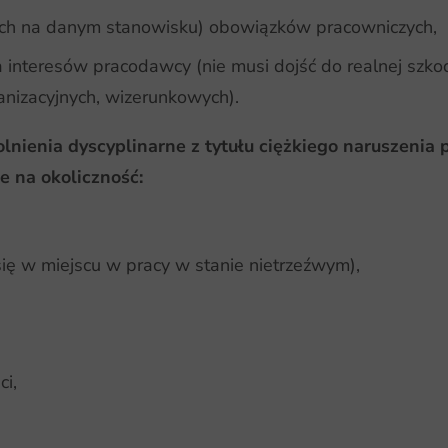
ch na danym stanowisku) obowiązków pracowniczych,
a interesów pracodawcy (nie musi dojść do realnej szk
nizacyjnych, wizerunkowych).
lnienia dyscyplinarne z tytułu ciężkiego naruszeni
 na okoliczność:
ię w miejscu w pracy w stanie nietrzeźwym),
ci,