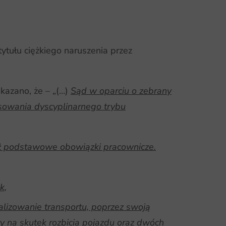
ytułu ciężkiego naruszenia przez
azano, że – „(…)
Sąd w oparciu o zebrany
osowania dyscyplinarnego trybu
ł podstawowe obowiązki pracownicze.
k,
alizowanie transportu, poprzez swoją
ty na skutek rozbicia pojazdu oraz dwóch