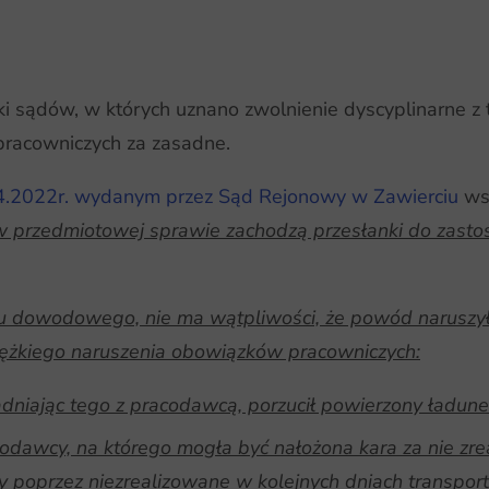
 sądów, w których uznano zwolnienie dyscyplinarne z t
acowniczych za zasadne.
04.2022r. wydanym przez Sąd Rejonowy w Zawierciu
wsk
 w przedmiotowej sprawie zachodzą przesłanki do zast
u dowodowego, nie ma wątpliwości, że powód naruszy
żkiego naruszenia obowiązków pracowniczych:
adniając tego z pracodawcą, porzucił powierzony ładune
dawcy, na którego mogła być nałożona kara za nie zre
ty poprzez niezrealizowane w kolejnych dniach transpor