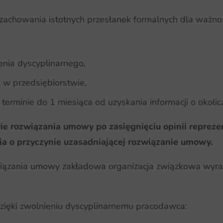
achowania istotnych przesłanek formalnych dla ważnośc
enia dyscyplinarnego,
ą w przedsiębiorstwie,
terminie do 1 miesiąca od uzyskania informacji o okolicz
e rozwiązania umowy po zasięgnięciu opinii repreze
ia o przyczynie uzasadniającej rozwiązanie umowy.
wiązania umowy zakładowa organizacja związkowa wyraża
dzięki zwolnieniu dyscyplinarnemu pracodawca: