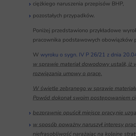
ciężkiego naruszenia przepisów BHP,
pozostałych przypadków.
Poniżej przedstawiono przykładowe wyroki
pracownika podstawowych obowiązków pr
W
wyroku o sygn. IV P 26/21 z dnia 20.
w sprawie materiał dowodowy ustalił, iż
rozwiązania umowy o pracę.
W świetle zebranego w sprawie materiał
Powód dokonał swoim postępowaniem cię
bezprawnie opuścił miejsce pracy,nie uzg
w sposób poważny naruszył interesy praco
niefrasobliwość narażając na kolejne stra