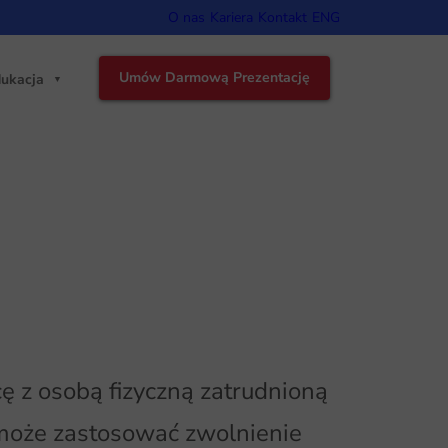
O nas
Kariera
Kontakt
ENG
Umów Darmową Prezentację
ukacja
ę z osobą fizyczną zatrudnioną
 może zastosować zwolnienie