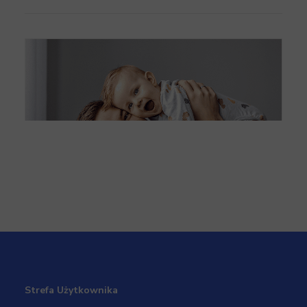
Zasiłek macierzyński dla przedsiębiorcy
Strefa Użytkownika