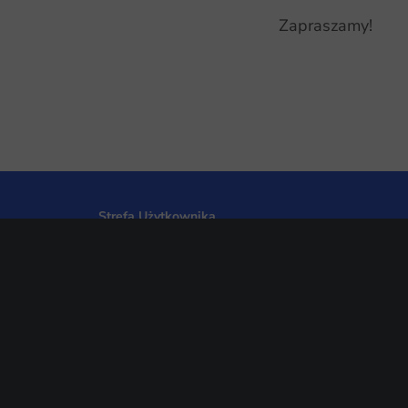
Zapraszamy!
Strefa Użytkownika
Portal Klienta
Dokumentacja Streamsoft Prestiż
Dokumentacja Streamsoft Verto
Program do pomocy zdalnej