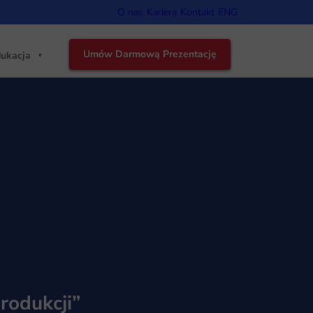
O nas
Kariera
Kontakt
ENG
Umów Darmową Prezentację
ukacja
rodukcji”