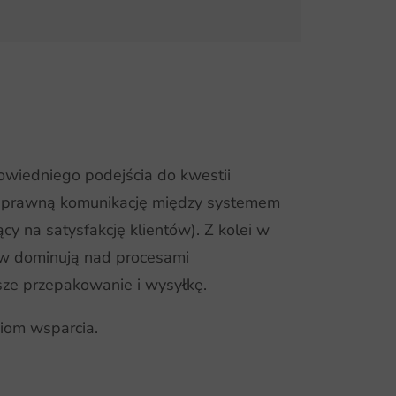
powiedniego podejścia do kwestii
a sprawną komunikację między systemem
 na satysfakcję klientów). Z kolei w
w dominują nad procesami
sze przepakowanie i wysyłkę.
iom wsparcia.