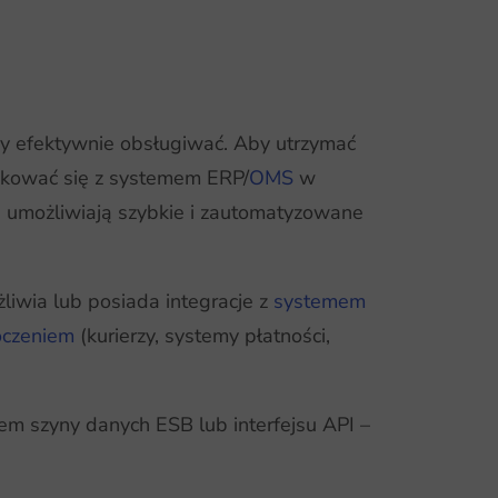
eży efektywnie obsługiwać. Aby utrzymać
ikować się z systemem ERP/
OMS
w
re umożliwiają szybkie i zautomatyzowane
wia lub posiada integracje z
systemem
toczeniem
(kurierzy, systemy płatności,
m szyny danych ESB lub interfejsu API –