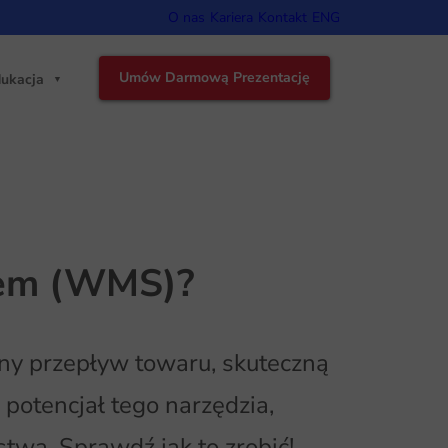
O nas
Kariera
Kontakt
ENG
Umów Darmową Prezentację
ukacja
nem (WMS)?
y przepływ towaru, skuteczną
potencjał tego narzędzia,
wa. Sprawdź jak to zrobić!