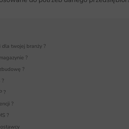
dla twojej branży ?
magazynie ?
rozbudowę ?
 ?
P ?
ncji ?
MS ?
dostawcy