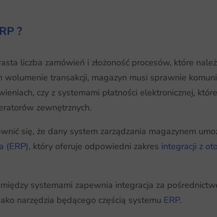
RP ?
rasta liczba zamówień i złożoność procesów, które nal
m wolumenie transakcji, magazyn musi sprawnie komun
ieniach, czy z systemami płatności elektronicznej, któ
eratorów zewnętrznych.
ić się, że dany system zarządzania magazynem umożli
a (ERP)
, który oferuje odpowiedni zakres
integracji z o
między systemami zapewnia integracja za pośrednictwe
ako narzędzia będącego częścią systemu
ERP
.