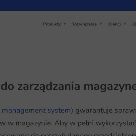
Produkty
Rozwiązania
Klienci
Ed
m do zarządzania magazy
 management system)
gwarantuje sprawn
sów w magazynie. Aby w pełni wykorzystać 
osowane do potrzeb danego przedsiębiorst