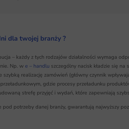
i dla twojej branży ?
rybucja – każdy z tych rodzajów działalności wymaga od
nie. Np. w
e – handlu
szczególny nacisk kładzie się n
szybką realizację zamówień (główny czynnik wpływający
przeładunkowym, gdzie procesy przeładunku produktó
dowaną strefę przyjęć i wydań, które zapewniają szyb
 pod potrzeby danej branży, gwarantują najwyższy poz