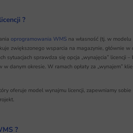
cencji ?
wania
oprogramowania WMS
na własność (tj. w modelu
ekuje zwiększonego wsparcia na magazynie, głównie w 
ch sytuacjach sprawdza się opcja „wynajęcia” licencji 
w w danym okresie. W ramach opłaty za „wynajem” klie
ry oferuje model wynajmu licencji, zapewniamy sobie 
ojekt.
 WMS ?