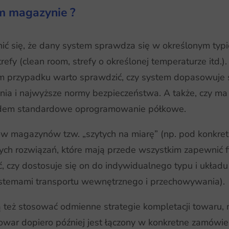
m magazynie ?
ić się, że dany system sprawdza się w określonym typ
trefy (clean room, strefy o określonej temperaturze it
ym przypadku warto sprawdzić, czy system dopasowuje s
nia i najwyższe normy bezpieczeństwa. A także, czy m
lędem standardowe oprogramowanie półkowe.
ów magazynów tzw. „szytych na miarę” (np. pod konkret
nnych rozwiązań, które mają przede wszystkim zapewnić 
 czy dostosuje się on do indywidualnego typu i układ
ystemami transportu wewnętrznego i przechowywania).
 też stosować odmienne strategie kompletacji towaru,
towar dopiero później jest łączony w konkretne zamówi