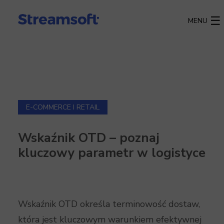
MENU
E-COMMERCE I RETAIL
Wskaźnik OTD – poznaj
kluczowy parametr w logistyce
Wskaźnik OTD określa terminowość dostaw,
która jest kluczowym warunkiem efektywnej