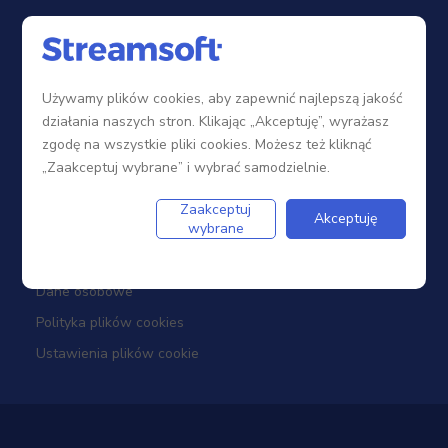
Sieć sprzedaży
Zostań Partnerem
Używamy plików cookies, aby zapewnić najlepszą jakość
Szkolenia
działania naszych stron. Klikając „Akceptuję”, wyrażasz
Portal Partnera
zgodę na wszystkie pliki cookies. Możesz też kliknąć
„Zaakceptuj wybrane” i wybrać samodzielnie.
Firma
Zaakceptuj
Akceptuję
wybrane
Dotacje
Dane osobowe
Polityka plików cookies
Ustawienia plików cookie