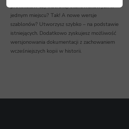
protokołów czy instrukcji stanowiskowych w
jednym miejscu? Tak! A nowe wersje
szablonów? Utworzysz szybko – na podstawie
istniejących. Dodatkowo zyskujesz możliwość
wersjonowania dokumentacji z zachowaniem
wcześniejszych kopii w historii.
Integracja z OCR*
* (ang. optical character recognition –