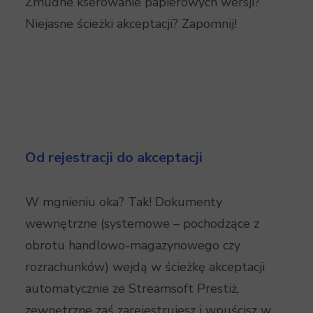
Żmudne kserowanie papierowych wersji?
Niejasne ścieżki akceptacji? Zapomnij!
Od rejestracji do akceptacji
W mgnieniu oka? Tak! Dokumenty
wewnętrzne (systemowe – pochodzące z
obrotu handlowo-magazynowego czy
rozrachunków) wejdą w ścieżkę akceptacji
automatycznie ze Streamsoft Prestiż,
zewnętrzne zaś zarejestrujesz i wpuścisz w