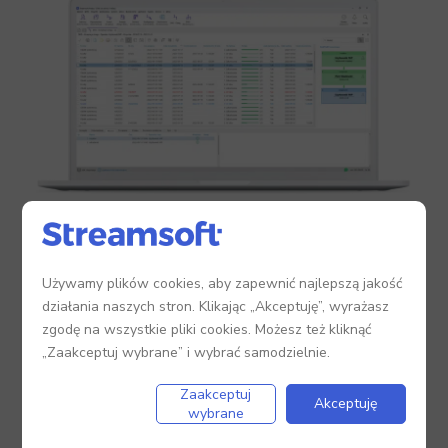
Używamy plików cookies, aby zapewnić najlepszą jakość
działania naszych stron. Klikając „Akceptuję”, wyrażasz
zgodę na wszystkie pliki cookies. Możesz też kliknąć
„Zaakceptuj wybrane” i wybrać samodzielnie.
Szablony dokumentów
Zaakceptuj
Akceptuję
wybrane
Skatalogowane wzory dokumentów,