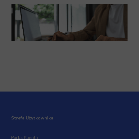
Kiedy amortyzacja nie może być kosztem
Strefa Użytkownika
Portal Klienta