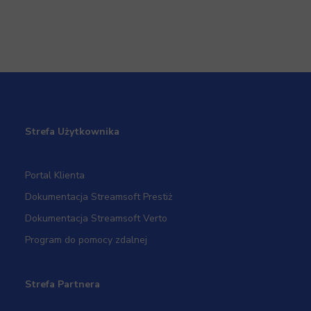
Korygujemy dokumenty: kiedy wybrać notę a kiedy
korektę?
Strefa Użytkownika
Portal Klienta
Dokumentacja Streamsoft Prestiż
Dokumentacja Streamsoft Verto
Program do pomocy zdalnej
Strefa Partnera