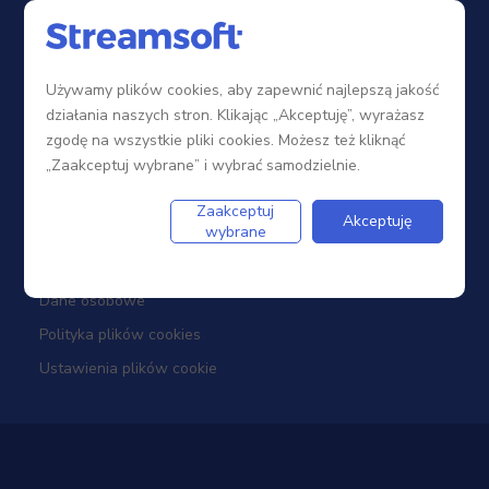
Sieć sprzedaży
Zostań Partnerem
Używamy plików cookies, aby zapewnić najlepszą jakość
Szkolenia
działania naszych stron. Klikając „Akceptuję”, wyrażasz
Portal Partnera
zgodę na wszystkie pliki cookies. Możesz też kliknąć
„Zaakceptuj wybrane” i wybrać samodzielnie.
Firma
Zaakceptuj
Akceptuję
wybrane
Dotacje
Dane osobowe
Polityka plików cookies
Ustawienia plików cookie