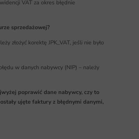
widencji VAT za okres błędnie
urze sprzedażowej?
eży złożyć korektę JPK_VAT, jeśli nie było
 błędu w danych nabywcy (NIP) – należy
ajwyżej poprawić dane nabywcy, czy to
zostały ujęte faktury z błędnymi danymi,