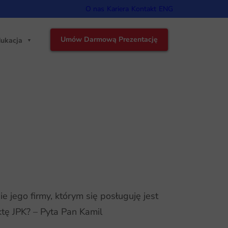
O nas
Kariera
Kontakt
ENG
Umów Darmową Prezentację
ukacja
e jego firmy, którym się posługuję jest
ktę JPK? – Pyta Pan Kamil