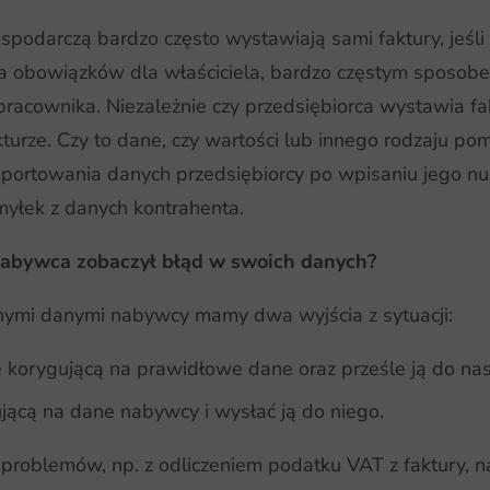
spodarczą bardzo często wystawiają sami faktury, jeśli
wa obowiązków dla właściciela, bardzo częstym sposo
pracownika. Niezależnie czy przedsiębiorca wystawia fa
turze. Czy to dane, czy wartości lub innego rodzaju p
portowania danych przedsiębiorcy po wpisaniu jego n
myłek z danych kontrahenta.
 nabywca zobaczył błąd w swoich danych?
nymi danymi nabywcy mamy dwa wyjścia z sytuacji:
korygującą na prawidłowe dane oraz prześle ją do nasz
jącą na dane nabywcy i wysłać ją do niego.
problemów, np. z odliczeniem podatku VAT z faktury, n