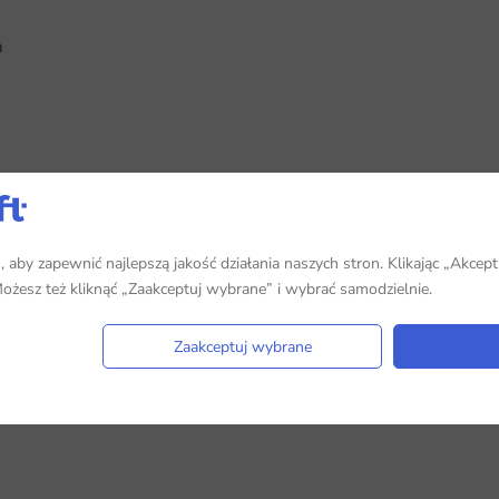
m
aby zapewnić najlepszą jakość działania naszych stron. Klikając „Akcept
 Możesz też kliknąć „Zaakceptuj wybrane” i wybrać samodzielnie.
Zaakceptuj wybrane