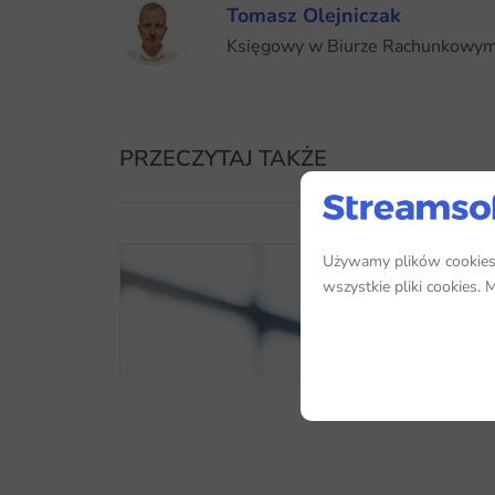
Tomasz Olejniczak
Księgowy w Biurze Rachunkowy
PRZECZYTAJ TAKŻE
Używamy plików cookies, 
wszystkie pliki cookies.