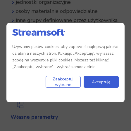
jednostki organizacyjne
osoby materialnie odpowiedzialne
inne grupy definiowane przez użytkownika
Możesz łączyć wyposażenie w ramach
zdefiniowanej grupy rodzajowej oraz w
Używamy plików cookies, aby zapewnić najlepszą jakość
dowolnej ilości grup, które sam zdefiniujesz.
działania naszych stron. Klikając „Akceptuję”, wyrażasz
zgodę na wszystkie pliki cookies. Możesz też kliknąć
Ułatwia to tworzenie zestawień w ujęciu
„Zaakceptuj wybrane” i wybrać samodzielnie.
ilościowym (np. liczba paneli dotykowych w
firmie).
Zaakceptuj
Akceptuję
wybrane
Własne parametry