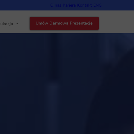
O nas
Kariera
Kontakt
ENG
Umów Darmową Prezentację
ukacja