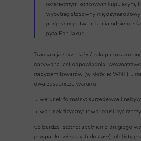
ostatecznym końcowym kupującym, któ
wypełnię stosowny międzynarodowy fo
podpisem potwierdzenia odbioru z fa
pyta Pan Jakub
Transakcja sprzedaży / zakupu towaru pom
nazywana jest odpowiednio: wewnątrzw
nabyciem towarów (w skrócie: WNT) u nab
dwa zasadnicze warunki:
warunek formalny: sprzedawca i nabywc
warunek fizyczny: towar musi być rzec
Co bardzo istotne: spełnienie drugiego 
przypadku większych dostaw) lub listy pr