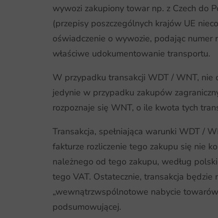
wywozi zakupiony towar np. z Czech do 
(przepisy poszczególnych krajów UE nieco
oświadczenie o wywozie, podając numer re
właściwe udokumentowanie transportu.
W przypadku transakcji WDT / WNT, nie o
jedynie w przypadku zakupów zagraniczny
rozpoznaje się WNT, o ile kwota tych trans
Transakcja, spełniająca warunki WDT / W
fakturze rozliczenie tego zakupu się nie 
należnego od tego zakupu, według polskie
tego VAT. Ostatecznie, transakcja będzie
„wewnątrzwspólnotowe nabycie towarów” o
podsumowującej.