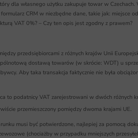
ry dla własnego użytku zakupuje towar w Czechach. Wy
rmularz CRM w niezbędne dane, takie jak: miejsce odbi
kturą VAT 0%? – Czy ten opis jest zgodny z prawem?
iędzy przedsiębiorcami z różnych krajów Unii Europejs
spólnotową dostawą towarów (w skrócie: WDT) u spr
ywcy. Aby taka transakcja faktycznie nie była obciąż
a to podatnicy VAT zarejestrowani w dwóch różnych kr
zywiście przemieszczony pomiędzy dwoma krajami UE.
warunku musi być potwierdzone, najlepiej za pomocą do
zewozowe (chociażby w przypadku mniejszych przesyłek 