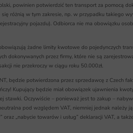
Polski, powinien potwierdzić ten transport za pomoc
 się różnią w tym zakresie, np. w przypadku takiego w
jestracyjny pojazdu). Odbiorca nie ma obowiązku osobi
bowiązują żadne limity kwotowe do pojedynczych trans
ch dokonywanych przez firmy, które nie są zarejestrow
akcji nie przekroczy w ciągu roku 50.000zł.
NT, będzie potwierdzona przez sprzedawcę z Czech fakt
kończy! Kupujący będzie miał obowiązek ujawnienia kwot
j stawki. Oczywiście – ponieważ jest to zakup – naby
 neutralna pod względem VAT, niemniej jednak należy 
raz „nabycie towarów i usług” deklaracji VAT, a takż