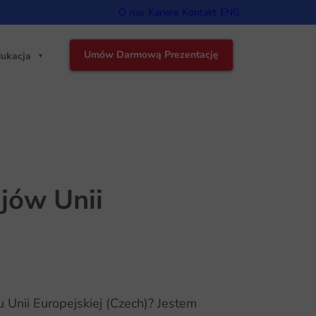
O nas
Kariera
Kontakt
ENG
Umów Darmową Prezentację
ukacja
jów Unii
Unii Europejskiej (Czech)? Jestem