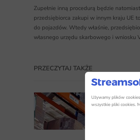
Zupełnie inną procedurą będzie natomiast
przedsiębiorca zakupi w innym kraju UE 
do pojazdów. Wtedy właśnie, przedsiębio
własnego urzędu skarbowego i wniosku 
PRZECZYTAJ TAKŻE
Używamy plików cookies, 
wszystkie pliki cookies.