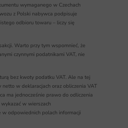
ą dokumentu wymaganego w Czechach
ywozu z Polski nabywca podpisuje
stego odbioru towaru – liczy się
akcji. Warto przy tym wspomnieć, że
anymi czynnymi podatnikami VAT, nie
urą bez kwoty podatku VAT. Ale na tej
y netto w deklaracjach oraz obliczenia VAT
wca ma jednocześnie prawo do odliczenia
ją wykazać w wierszach
e w odpowiednich polach informacji