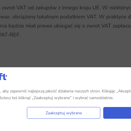
 zwrot VAT od zakupów z innego kraju UE. W niektórych
towar, obciążony lokalnym podatkiem VAT. W praktyce d
rca będzie miał prawo ubiegać się o zwrot VAT zapłac
VAT-REF.
aby zapewnić najlepszą jakość działania naszych stron. Klikając „Akcept
 Możesz też kliknąć „Zaakceptuj wybrane” i wybrać samodzielnie.
Zaakceptuj wybrane