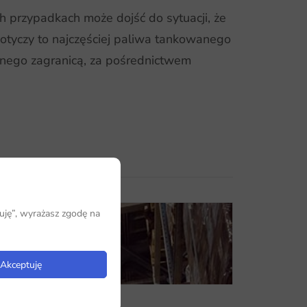
 przypadkach może dojść do sytuacji, że
otyczy to najczęściej paliwa tankowanego
onego zagranicą, za pośrednictwem
uję”, wyrażasz zgodę na
Akceptuję