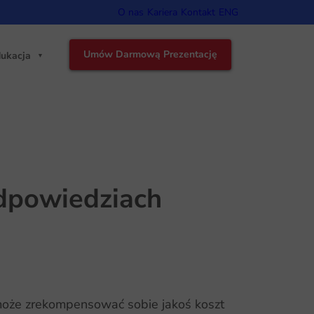
O nas
Kariera
Kontakt
ENG
Umów Darmową Prezentację
ukacja
odpowiedziach
 może zrekompensować sobie jakoś koszt