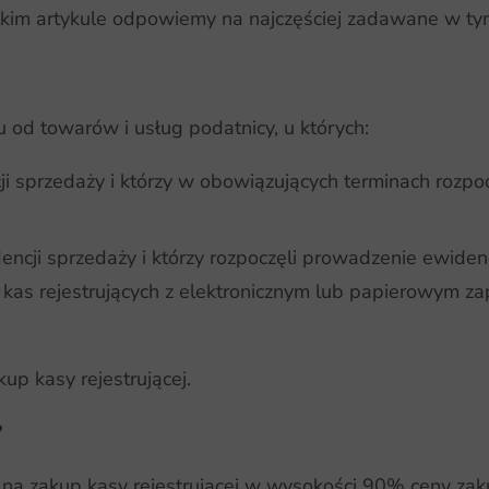
ótkim artykule odpowiemy na najczęściej zadawane w ty
 od towarów i usług podatnicy, u których:
 sprzedaży i którzy w obowiązujących terminach rozpo
cji sprzedaży i którzy rozpoczęli prowadzenie ewiden
i kas rejestrujących z elektronicznym lub papierowym z
up kasy rejestrującej.
?
 na zakup kasy rejestrującej w wysokości 90% ceny zak