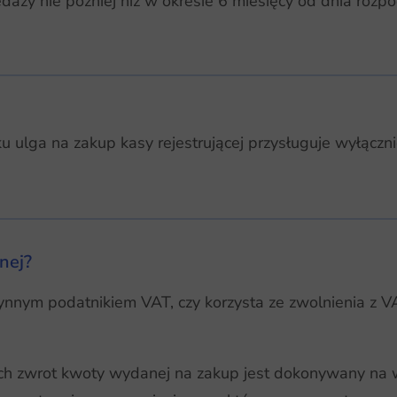
edaży nie później niż w okresie 6 miesięcy od dnia roz
 ulga na zakup kasy rejestrującej przysługuje wyłączn
lnej?
zynnym podatnikiem VAT, czy korzysta ze zwolnienia z V
h zwrot kwoty wydanej na zakup jest dokonywany na w