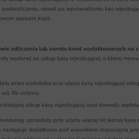
ła podwyższeniu, nawet po wprowadzeniu kas rejestrując
rowym zapisem kopii.
wie odliczenia lub zwrotu kwot wydatkowanych na za
woty wydanej na zakup kasy rejestrującej, o której mowa 
aży przez podatnika przy użyciu kasy rejestrującej zak
ust. 6b ustawy,
rdzającej zakup kasy rejestrującej oraz dowodu zapłaty c
encję sprzedaży przy użyciu więcej niż jednej kasy rej
as następuje dodatkowo pod warunkiem rozpoczęcia prow