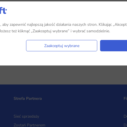
aby zapewnić najlepszą jakość działania naszych stron. Klikając „Akcept
 Możesz też kliknąć „Zaakceptuj wybrane” i wybrać samodzielnie.
Zaakceptuj wybrane
Strefa Partnera
F
Sieć sprzedaży
D
Zostań Partnerem
D