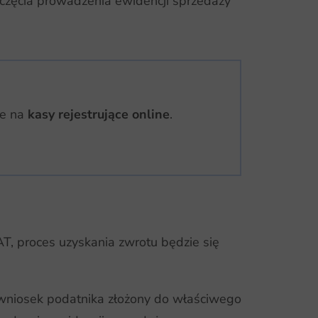
poczęcia prowadzenia ewidencji sprzedaży
ie na
kasy rejestrujące online
.
AT, proces uzyskania zwrotu będzie się
niosek podatnika złożony do właściwego