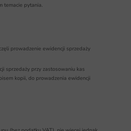
m temacie pytania.
częli prowadzenie ewidencji sprzedaży
cji sprzedaży przy zastosowaniu kas
apisem kopii, do prowadzenia ewidencji
upu (bez podatku VAT), nie więcej jednak