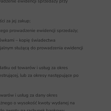
adzenie ewidencji sprzedaży przy
ci za jej zakup;
ącego prowadzenie ewidencji sprzedaży;
sówkami – kopię świadectwa
jalnym służącą do prowadzenia ewidencji
atku od towarów i usług za okres
strującej, lub za okresy następujące po
warów i usług za dany okres
leżnego o wysokość kwoty wydanej na
ć do zwrotu na rachunek bankowy