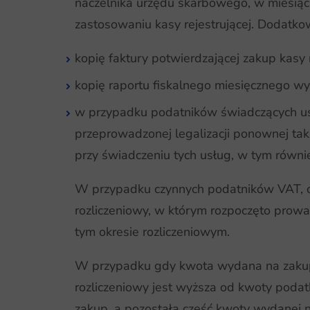
naczelnika urzędu skarbowego, w miesiąc
zastosowaniu kasy rejestrującej. Dodatko
kopię faktury potwierdzającej zakup kasy r
kopię raportu fiskalnego miesięcznego wy
w przypadku podatników świadczących us
przeprowadzonej legalizacji ponownej ta
przy świadczeniu tych usług, w tym równ
W przypadku czynnych podatników VAT, od
rozliczeniowy, w którym rozpoczęto prowa
tym okresie rozliczeniowym.
W przypadku gdy kwota wydana na zakup 
rozliczeniowy jest wyższa od kwoty pod
zakup, a pozostałą część kwoty wydanej 