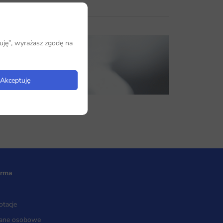
uję”, wyrażasz zgodę na
Akceptuję
irma
otacje
ane osobowe