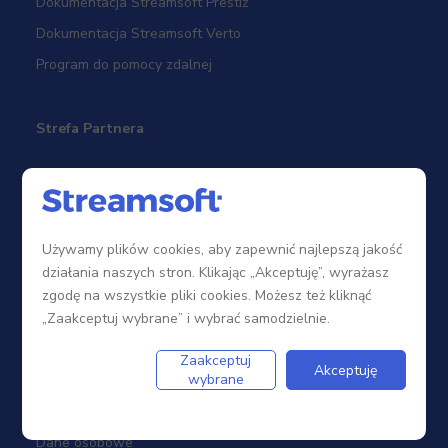
Dokumentacja Streamsoft Prestiż
Dokumentacja Streamsoft Verto
Program do pomocy zdalnej
Strefa Partnera
Sieć sprzedaży
Zostań Partnerem
Używamy plików cookies, aby zapewnić najlepszą jakość
Szkolenia
działania naszych stron. Klikając „Akceptuję”, wyrażasz
Portal Partnera
zgodę na wszystkie pliki cookies. Możesz też kliknąć
„Zaakceptuj wybrane” i wybrać samodzielnie.
Firma
Zaakceptuj
Akceptuję
wybrane
Dotacje
Dane osobowe