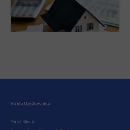
Wycofanie środka trwałego w postaci
nieruchomości użytkowej z działalności
gospodarczej
Strefa Użytkownika
Portal Klienta