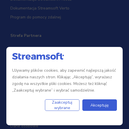
Dokumentacja Streamsoft Verto
Program do pomocy zdalnej
Strefa Partnera
Sieć sprzedaży
Zostań Partnerem
Używamy plików cookies, aby zapewnić najlepszą jakość
Szkolenia
działania naszych stron. Klikając „Akceptuję”, wyrażasz
Portal Partnera
zgodę na wszystkie pliki cookies. Możesz też kliknąć
„Zaakceptuj wybrane” i wybrać samodzielnie.
Firma
Zaakceptuj
Akceptuję
wybrane
Dotacje
Dane osobowe