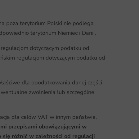
na poza terytorium Polski nie podlega
powiednio terytorium Niemiec i Danii.
 regulacjom dotyczącym podatku od
duńskim regulacjom dotyczącym podatku od
właściwe dla opodatkowania danej części
ewentualne zwolnienia lub szczególne
racja dla celów VAT w innym państwie,
nymi przepisami obowiązującymi w
ię różnić w zależności od regulacji