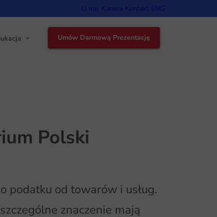
O nas
Kariera
Kontakt
ENG
Umów Darmową Prezentację
ukacja
ium Polski
o podatku od towarów i usług.
zczególne znaczenie mają