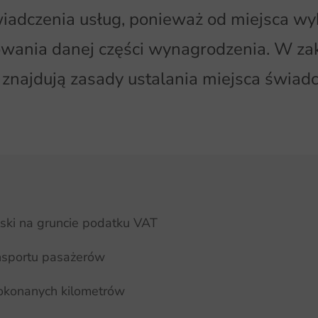
wiadczenia usług, ponieważ od miejsca w
wania danej części wynagrodzenia. W za
 znajdują zasady ustalania miejsca świad
ski na gruncie podatku VAT
nsportu pasażerów
okonanych kilometrów