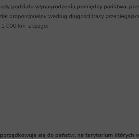
etody podziału wynagrodzenia pomiędzy państwa, prz
ał proporcjonalny według długości trasy przebiegającej
 1 000 km, z czego:
,
yporządkowuje się do państw, na terytorium których