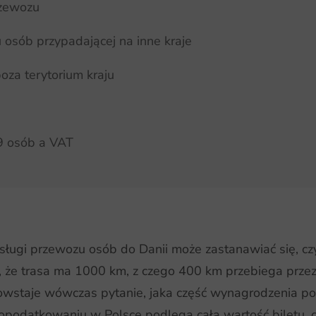
rzewozu
u osób przypadającej na inne kraje
za terytorium kraju
 osób a VAT
ługi przewozu osób do Danii może zastanawiać się, czy
y, że trasa ma 1000 km, z czego 400 km przebiega prze
 Powstaje wówczas pytanie, jaka część wynagrodzenia p
opodatkowaniu w Polsce podlega cała wartość biletu, 