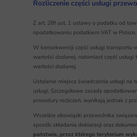
Rozliczenie części usługi przew
Z art. 28f ust. 1 ustawy o podatku od to
opodatkowaniu podatkiem VAT w Polsce, po
W konsekwencji część usługi transportu
wartości dodanej, natomiast część usług
wartości dodanej.
Ustalenie miejsca świadczenia usługi na
usługi. Szczegółowe zasady opodatkowani
procedury rozliczeń, wynikają jednak z p
Wszelkie obowiązki przewoźnika związane
sposób składania deklaracji oraz dokume
państwie, przez którego terytorium wyk