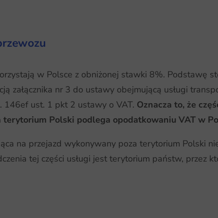
 przewozu
rzystają w Polsce z obniżonej stawki 8%. Podstawę sto
ą załącznika nr 3 do ustawy obejmującą usługi transp
 146ef ust. 1 pkt 2 ustawy o VAT.
Oznacza to, że czę
terytorium Polski podlega opodatkowaniu VAT w Po
jąca na przejazd wykonywany poza terytorium Polski n
nia tej części usługi jest terytorium państw, przez któ