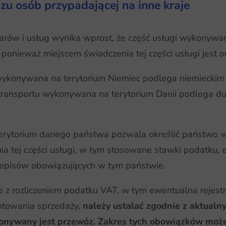
ozu osób przypadającej na inne kraje
warów i usług wynika wprost, że część usługi wykonywa
nieważ miejscem świadczenia tej części usługi jest od
 wykonywana na terytorium Niemiec podlega niemieckim
i transportu wykonywana na terytorium Danii podlega 
 terytorium danego państwa pozwala określić państwo 
a tej części usługi, w tym stosowane stawki podatku, 
rzepisów obowiązujących w tym państwie.
 z rozliczeniem podatku VAT, w tym ewentualna rejest
ntowania sprzedaży,
należy ustalać zgodnie z aktual
onywany jest przewóz. Zakres tych obowiązków może s