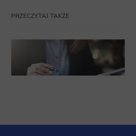
PRZECZYTAJ TAKŻE
5 Przypadków, kiedy nie wolno odliczać VAT.