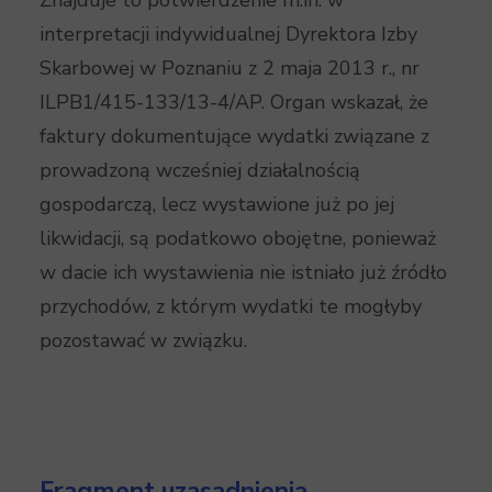
Znajduje to potwierdzenie m.in. w
interpretacji indywidualnej Dyrektora Izby
Skarbowej w Poznaniu z 2 maja 2013 r., nr
ILPB1/415-133/13-4/AP. Organ wskazał, że
faktury dokumentujące wydatki związane z
prowadzoną wcześniej działalnością
gospodarczą, lecz wystawione już po jej
likwidacji, są podatkowo obojętne, ponieważ
w dacie ich wystawienia nie istniało już źródło
przychodów, z którym wydatki te mogłyby
pozostawać w związku.
Fragment uzasadnienia