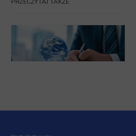
PRZECZYTAJ TAKŻE
Dokumentacja dla zastosowania stawki 0% VAT
w eksporcie towarów