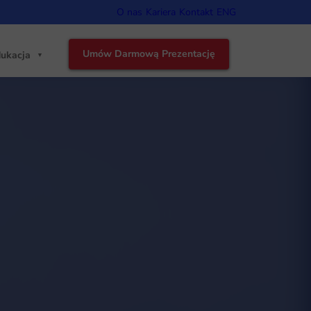
O nas
Kariera
Kontakt
ENG
Umów Darmową Prezentację
ukacja