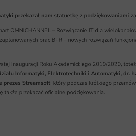
omatyki przekazał nam statuetkę z podziękowaniami z
„Smart OMNICHANNEL – Rozwiązanie IT dla wielokanało
zaplanowanych prac B+R – nowych rozwiązań funkcjonal
stej Inauguracji Roku Akademickiego 2019/2020, toteż
iału Informatyki, Elektrotechniki i Automatyki, dr. h
ce prezes Streamsoft
, który podczas krótkiego przemó
 także przekazać oficjalne podziękowania.