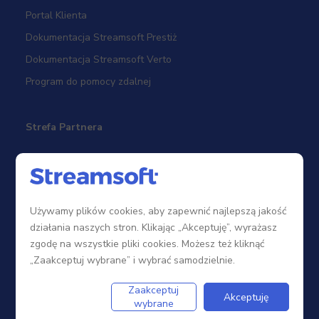
Portal Klienta
Dokumentacja Streamsoft Prestiż
Dokumentacja Streamsoft Verto
Program do pomocy zdalnej
Strefa Partnera
Sieć sprzedaży
Zostań Partnerem
Używamy plików cookies, aby zapewnić najlepszą jakość
Szkolenia
działania naszych stron. Klikając „Akceptuję”, wyrażasz
Portal Partnera
zgodę na wszystkie pliki cookies. Możesz też kliknąć
„Zaakceptuj wybrane” i wybrać samodzielnie.
Firma
Zaakceptuj
Akceptuję
wybrane