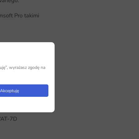
wanego.
soft Pro takimi
uję”, wyrażasz zgodę na
Akceptuję
h
 Podatkowej
 VAT-7D