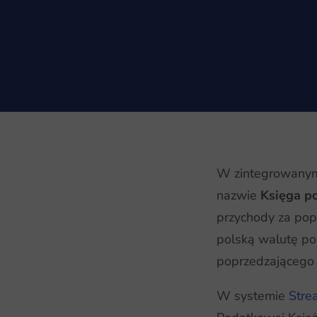
W zintegrowanym 
nazwie
Księga p
przychody za pop
polską walutę po
poprzedzającego
W systemie
Stre