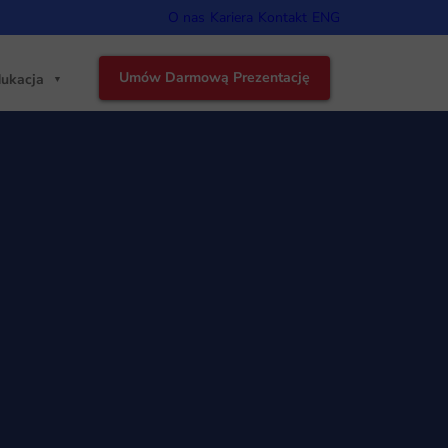
O nas
Kariera
Kontakt
ENG
Umów Darmową Prezentację
ukacja