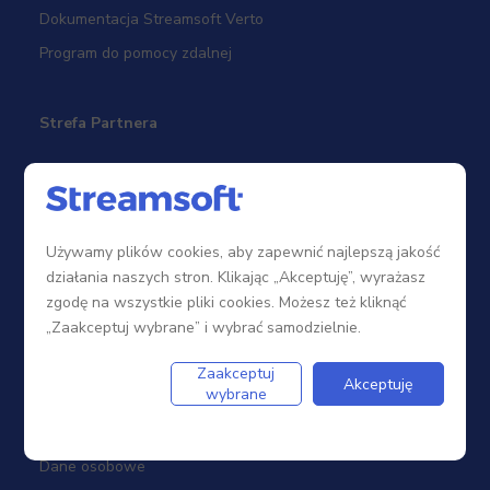
Dokumentacja Streamsoft Verto
Program do pomocy zdalnej
Strefa Partnera
Sieć sprzedaży
Zostań Partnerem
Używamy plików cookies, aby zapewnić najlepszą jakość
Szkolenia
działania naszych stron. Klikając „Akceptuję”, wyrażasz
Portal Partnera
zgodę na wszystkie pliki cookies. Możesz też kliknąć
„Zaakceptuj wybrane” i wybrać samodzielnie.
Firma
Zaakceptuj
Akceptuję
wybrane
Dotacje
Dane osobowe