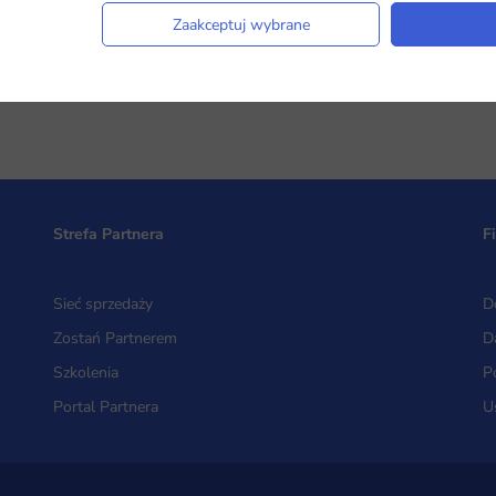
Zaakceptuj wybrane
Strefa Partnera
F
Sieć sprzedaży
D
Zostań Partnerem
D
Szkolenia
P
Portal Partnera
U