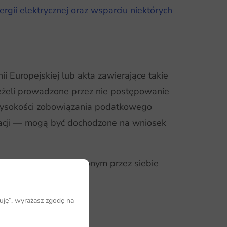
gii elektrycznej oraz wsparciu niektórych
i Europejskiej lub akta zawierające takie
eżeli prowadzone przez nie postępowanie
wysokości zobowiązania podatkowego
racji — mogą być dochodzone na wniosek
 w związku z prowadzonym przez siebie
uję”, wyrażasz zgodę na