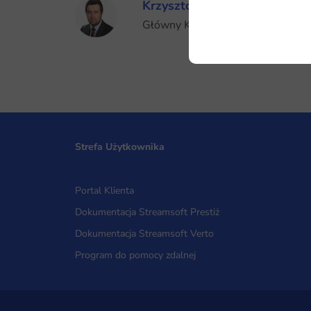
Krzysztof Ulicki
Główny Księgowy
Strefa Użytkownika
Portal Klienta
Dokumentacja Streamsoft Prestiż
Dokumentacja Streamsoft Verto
Program do pomocy zdalnej