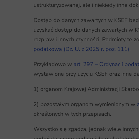
ustrukturyzowanej, ale i niekiedy inne d
Dostęp do danych zawartych w KSEF będz
uzyskać dostęp do danych zawartych w KSE
rozpraw i innych czynności. Podmioty te 
podatkowa (Dz. U. z 2025 r. poz. 111)
.
Przykładowo w
art. 297 – Ordynacji poda
wystawione przy użyciu KSEF oraz inne d
1) organom Krajowej Administracji Skarbo
2) pozostałym organom wymienionym w
określonych w tych przepisach.
Wszystko się zgadza, jednak wiele innyc
podmioty zatem będą miały wgląd do da