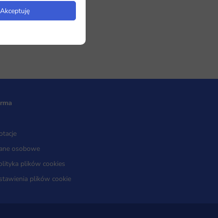
Akceptuję
irma
otacje
ane osobowe
olityka plików cookies
stawienia plików cookie