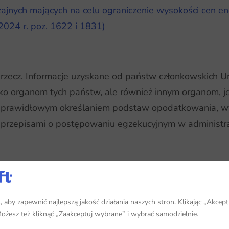
ajnych mających na celu ograniczenie wysokości cen ener
2024 r. poz. 1622 i 1831)
 rzecz. Informacje uzyskane od państw członkowskich Uni
lko organom tych państw, ale również innym organom, j
z prawidłowym określaniem podstaw opodatkowania, 
 z przepisami o postępowaniu egzekucyjnym w administ
ństwa UE) mogą wystąpić o udostępnienie danych z KSeF
aby zapewnić najlepszą jakość działania naszych stron. Klikając „Akcept
 Możesz też kliknąć „Zaakceptuj wybrane” i wybrać samodzielnie.