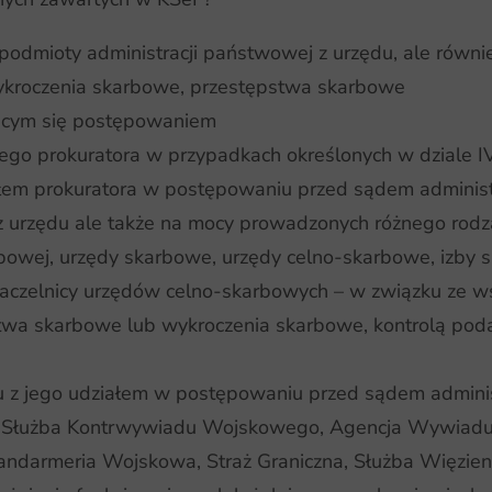
 podmioty administracji państwowej z urzędu, ale rów
ykroczenia skarbowe, przestępstwa skarbowe
zącym się postępowaniem
wego prokuratora w przypadkach określonych w dziale 
ałem prokuratora w postępowaniu przed sądem adminis
z urzędu ale także na mocy prowadzonych różnego rodza
arbowej, urzędy skarbowe, urzędy celno-skarbowe, izby 
 naczelnicy urzędów celno-skarbowych – w związku z
a skarbowe lub wykroczenia skarbowe, kontrolą poda
u z jego udziałem w postępowaniu przed sądem admini
 Służba Kontrwywiadu Wojskowego, Agencja Wywiad
 Żandarmeria Wojskowa, Straż Graniczna, Służba Więzie