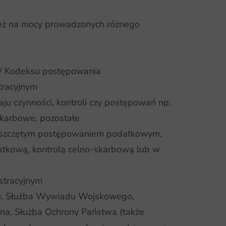
nież na mocy prowadzonych różnego
IV Kodeksu postępowania
tracyjnym
ju czynności, kontroli czy postępowań np.
skarbowe, pozostałe
e wszczętym postępowaniem podatkowym,
tkową, kontrolą celno-skarbową lub w
stracyjnym
u, Służba Wywiadu Wojskowego,
nna, Służba Ochrony Państwa (także