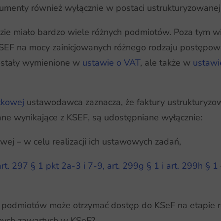
okumenty również wyłącznie w postaci ustrukturyzowanej
ie miało bardzo wiele różnych podmiotów. Poza tym w
F na mocy zainicjowanych różnego rodzaju postępowań,
zostały wymienione w
ustawie o VAT
, ale także w
ustawi
tkowej
ustawodawca zaznacza, że faktury ustrukturyzow
ane wynikające z KSEF, są udostępniane wyłącznie:
wej – w celu realizacji ich ustawowych zadań,
art. 297 § 1 pkt 2a-3 i 7-9, art. 299g § 1 i art. 299h § 1
h podmiotów może otrzymać dostęp do KSeF na etapie r
nych zawartych w KSeF?