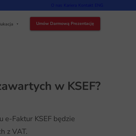
O nas
Kariera
Kontakt
ENG
Umów Darmową Prezentację
ukacja
zawartych w KSEF?
u e-Faktur KSEF będzie
h z VAT.