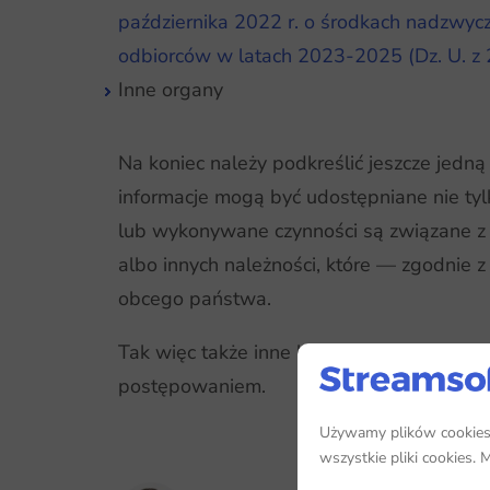
października 2022 r. o środkach nadzwycz
odbiorców w latach 2023-2025 (Dz. U. z 
Inne organy
Na koniec należy podkreślić jeszcze jedną
informacje mogą być udostępniane nie ty
lub wykonywane czynności są związane 
albo innych należności, które — zgodnie
obcego państwa.
Tak więc także inne kraje (nie tylko pa
postępowaniem.
Używamy plików cookies, 
wszystkie pliki cookies.