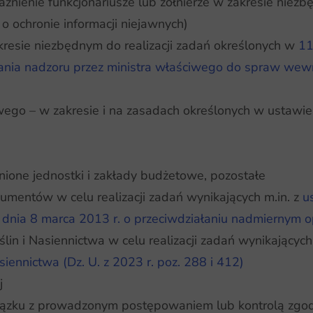
żnienie funkcjonariusze lub żołnierze w zakresie ni
 ochronie informacji niejawnych)
esie niezbędnym do realizacji zadań określonych w
11
nia nadzoru przez ministra właściwego do spraw wewnęt
go – w zakresie i na zasadach określonych w ustawie 
ione jednostki i zakłady budżetowe, pozostałe
umentów w celu realizacji zadań wynikających m.in. z
u
 dnia 8 marca 2013 r. o przeciwdziałaniu nadmiernym 
in i Nasiennictwa w celu realizacji zadań wynikającyc
iennictwa (Dz. U. z 2023 r. poz. 288 i 412)
j
wiązku z prowadzonym postępowaniem lub kontrolą zgod