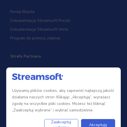
Portal Klienta
Dokumentacja Streamsoft Prestiż
Dokumentacja Streamsoft Verto
Program do pomocy zdalnej
Strefa Partnera
Sieć sprzedaży
Zostań Partnerem
Używamy plików cookies, aby zapewnić najlepszą jakość
Szkolenia
działania naszych stron. Klikając „Akceptuję”, wyrażasz
Portal Partnera
zgodę na wszystkie pliki cookies. Możesz też kliknąć
„Zaakceptuj wybrane” i wybrać samodzielnie.
Firma
Zaakceptuj
Akceptuję