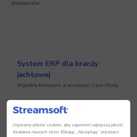
dostawców
System ERP dla branży
jachtowej
Wypełnij formularz, a otrzymasz Case Study
Nazwa firmy*
Używamy plików cookies, aby zapewnić najlepszą jakość
Imię i Nazwisko*
działania naszych stron. Klikając „Akceptuję”, wyrażasz