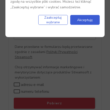
zgodę na wszystkie pliki cookies. Możesz też kliknąć
„Zaakceptuj wybrane” i wybrać samodzielnie.
Adres e-mail*
Zaakceptuj
Akceptuję
wybrane
Numer telefonu*
Dane przesłane w formularzu będą przetwarzane
zgodnie z zasadami
Polityki Prywatności
Streamsoft
.
Chcę otrzymywać informacje marketingowe i
merytoryczne dotyczące produktów Streamsoft z
wykorzystaniem:
adresu e-mail
numeru telefonu