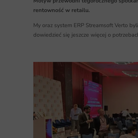
Motyw przewodni tegorocznego spotkania
rentowność w retailu.
My oraz system ERP Streamsoft Verto byliś
dowiedzieć się jeszcze więcej o potrzeba