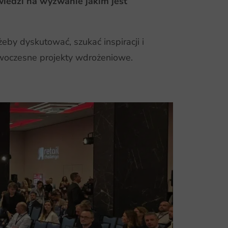
wiedzi na wyzwanie jakim jest
eby dyskutować, szukać inspiracji i
nowoczesne projekty wdrożeniowe.