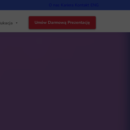
O nas
Kariera
Kontakt
ENG
Umów Darmową Prezentację
ukacja