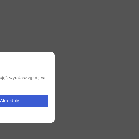
uję”, wyrażasz zgodę na
Akceptuję