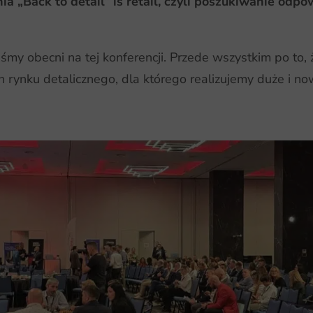
 „Back to detail” is retail, czyli poszukiwanie odpo
my obecni na tej konferencji. Przede wszystkim po to, ż
ch rynku detalicznego, dla którego realizujemy duże i 