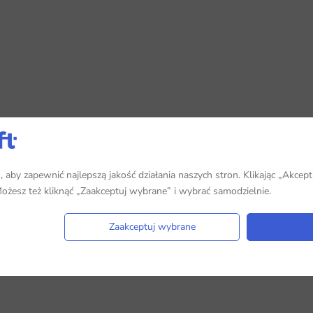
aby zapewnić najlepszą jakość działania naszych stron. Klikając „Akcept
 Możesz też kliknąć „Zaakceptuj wybrane” i wybrać samodzielnie.
Zaakceptuj wybrane