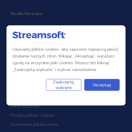
Strefa Partnera
Sieć sprzedaży
Zostań Partnerem
Używamy plików cookies, aby zapewnić najlepszą jakość
Szkolenia
działania naszych stron. Klikając „Akceptuję”, wyrażasz
Portal Partnera
zgodę na wszystkie pliki cookies. Możesz też kliknąć
„Zaakceptuj wybrane” i wybrać samodzielnie.
Firma
Zaakceptuj
Akceptuję
wybrane
Dotacje
Dane osobowe
Polityka plików cookies
Ustawienia plików cookie