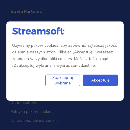
Strefa Partnera
Sieć sprzedaży
Zostań Partnerem
Używamy plików cookies, aby zapewnić najlepszą jakość
Szkolenia
działania naszych stron. Klikając „Akceptuję”, wyrażasz
Portal Partnera
zgodę na wszystkie pliki cookies. Możesz też kliknąć
„Zaakceptuj wybrane” i wybrać samodzielnie.
Firma
Zaakceptuj
Akceptuję
wybrane
Dotacje
Dane osobowe
Polityka plików cookies
Ustawienia plików cookie