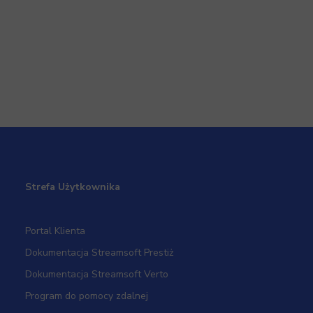
1
6
7
9
10
36
…
8
…
Strefa Użytkownika
Portal Klienta
Dokumentacja Streamsoft Prestiż
Dokumentacja Streamsoft Verto
Program do pomocy zdalnej