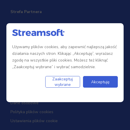
Strefa Partnera
Sieć sprzedaży
Zostań Partnerem
Używamy plików cookies, aby zapewnić najlepszą jakość
Szkolenia
działania naszych stron. Klikając „Akceptuję”, wyrażasz
Portal Partnera
zgodę na wszystkie pliki cookies. Możesz też kliknąć
„Zaakceptuj wybrane” i wybrać samodzielnie.
Firma
Zaakceptuj
Akceptuję
wybrane
Dotacje
Dane osobowe
Polityka plików cookies
Ustawienia plików cookie