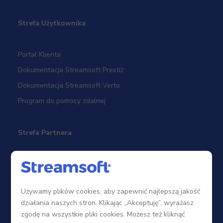
Strefa Użytkownika
Portal Klienta
Dokumentacja Streamsoft Prestiż
Dokumentacja Streamsoft Verto
Program do pomocy zdalnej
Strefa Partnera
Sieć sprzedaży
Zostań Partnerem
Używamy plików cookies, aby zapewnić najlepszą jakość
Szkolenia
działania naszych stron. Klikając „Akceptuję”, wyrażasz
Portal Partnera
zgodę na wszystkie pliki cookies. Możesz też kliknąć