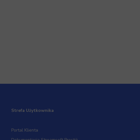
Strefa Użytkownika
Portal Klienta
Dokumentacja Streamsoft Prestiż