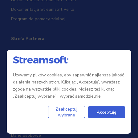
Dokumentacja Streamsoft Verto
Program do pomocy zdalnej
Strefa Partnera
Sieć sprzedaży
Zostań Partnerem
Używamy plików cookies, aby zapewnić najlepszą jakość
Szkolenia
działania naszych stron. Klikając „Akceptuję”, wyrażasz
Portal Partnera
zgodę na wszystkie pliki cookies. Możesz też kliknąć
„Zaakceptuj wybrane” i wybrać samodzielnie.
Firma
Zaakceptuj
Akceptuję
wybrane
Dotacje
Dane osobowe