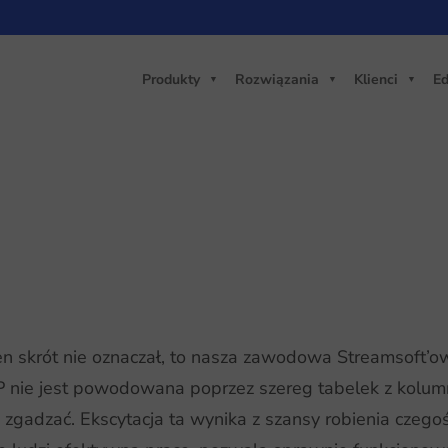
Produkty
Rozwiązania
Klienci
Ed
ten skrót nie oznaczał, to nasza zawodowa Streamsoft’o
P nie jest powodowana poprzez szereg tabelek z kolum
ię zgadzać. Ekscytacja ta wynika z szansy robienia czeg