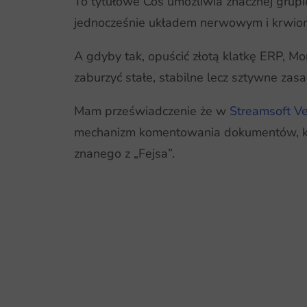
To tytułowe Coś umożliwia znacznej grupi
jednocześnie układem nerwowym i krwio
A gdyby tak, opuścić złotą klatkę ERP, 
zaburzyć stałe, stabilne lecz sztywne zasa
Mam przeświadczenie że w
Streamsoft Ve
mechanizm komentowania dokumentów, ko
znanego z „Fejsa”.