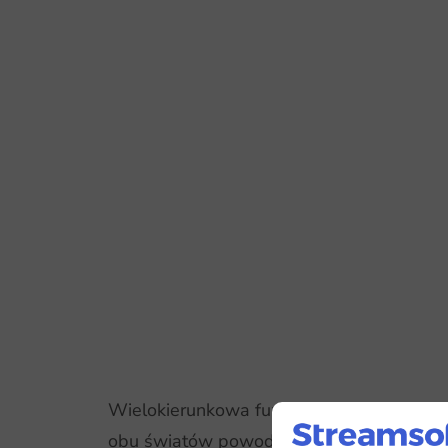
Wielokierunkowa fuzja
ERP
i mechanizmów
obu światów powoduje że ERP potencjalnie 