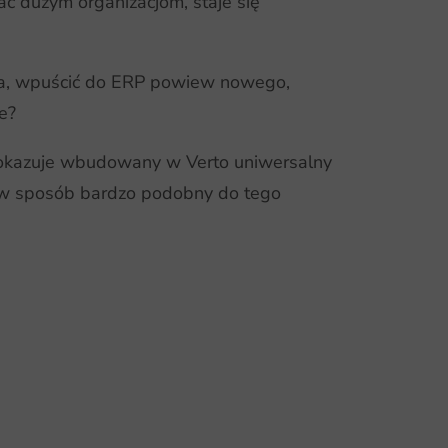
ć dużym organizacjom, staje się
nia, wpuścić do ERP powiew nowego,
e?
 pokazuje wbudowany w Verto uniwersalny
 w sposób bardzo podobny do tego