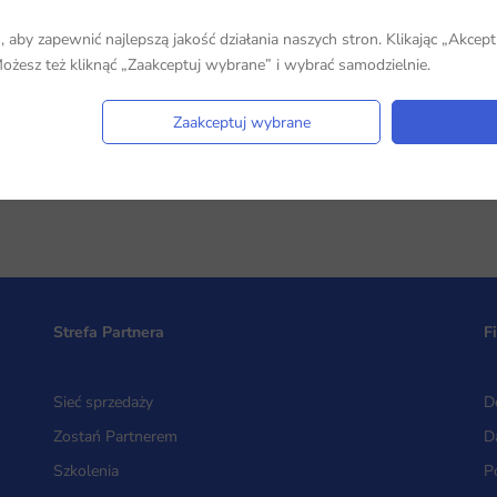
aby zapewnić najlepszą jakość działania naszych stron. Klikając „Akcept
 Możesz też kliknąć „Zaakceptuj wybrane” i wybrać samodzielnie.
Zaakceptuj wybrane
tury Oprogramowania
Strefa Partnera
F
Sieć sprzedaży
D
Zostań Partnerem
D
Szkolenia
P