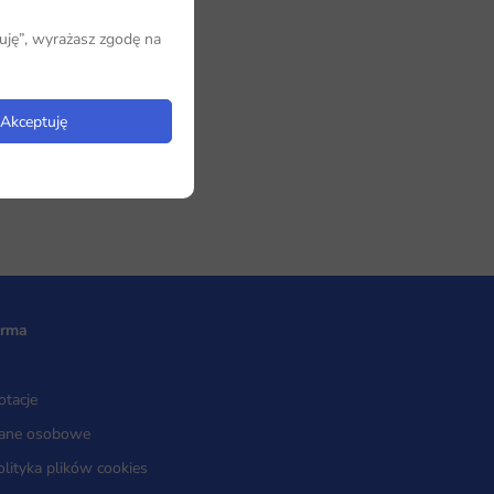
uję”, wyrażasz zgodę na
Akceptuję
irma
otacje
ane osobowe
olityka plików cookies