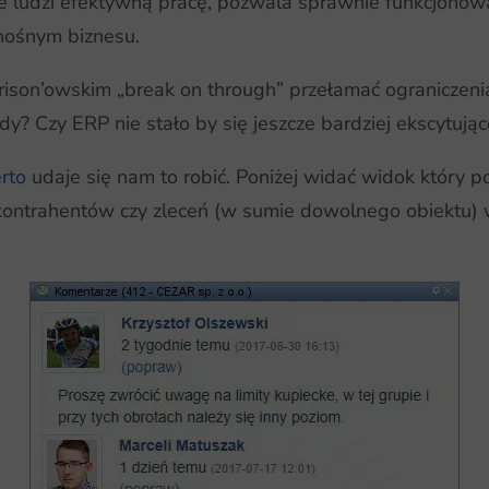
e ludzi efektywną pracę, pozwala sprawnie funkcjonowa
nośnym biznesu.
Morison’owskim „break on through” przełamać ogranicze
dy? Czy ERP nie stało by się jeszcze bardziej ekscytując
rto
udaje się nam to robić. Poniżej widać widok który
ntrahentów czy zleceń (w sumie dowolnego obiektu)