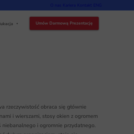
O nas
Kariera
Kontakt
ENG
Umów Darmową Prezentację
ukacja
wa rzeczywistość obraca się głównie
nami i wierszami, stosy okien z ogromem
oś niebanalnego i ogromnie przydatnego.