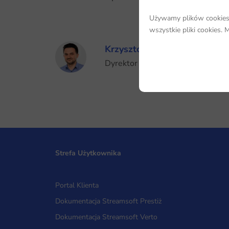
Używamy plików cookies, 
wszystkie pliki cookies.
Krzysztof Olszewski
Dyrektor Technologii i Architek
Strefa Użytkownika
Portal Klienta
Dokumentacja Streamsoft Prestiż
Dokumentacja Streamsoft Verto