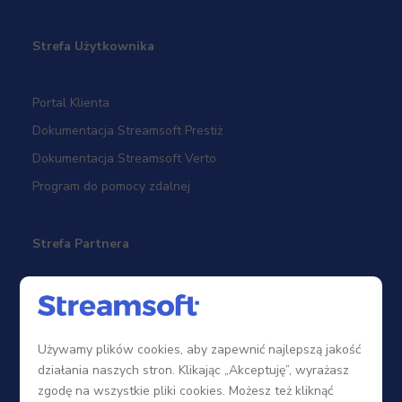
Strefa Użytkownika
Portal Klienta
Dokumentacja Streamsoft Prestiż
Dokumentacja Streamsoft Verto
Program do pomocy zdalnej
Strefa Partnera
Sieć sprzedaży
Zostań Partnerem
Używamy plików cookies, aby zapewnić najlepszą jakość
Szkolenia
działania naszych stron. Klikając „Akceptuję”, wyrażasz
Portal Partnera
zgodę na wszystkie pliki cookies. Możesz też kliknąć