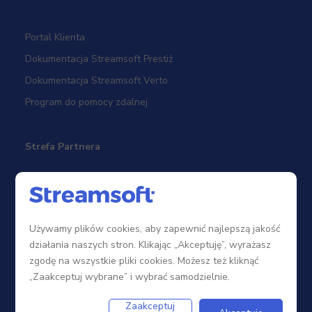
Portal Klienta
Dokumentacja Streamsoft Prestiż
Dokumentacja Streamsoft Verto
Program do pomocy zdalnej
Strefa Partnera
Sieć sprzedaży
Zostań Partnerem
Używamy plików cookies, aby zapewnić najlepszą jakość
Szkolenia
działania naszych stron. Klikając „Akceptuję”, wyrażasz
Portal Partnera
zgodę na wszystkie pliki cookies. Możesz też kliknąć
„Zaakceptuj wybrane” i wybrać samodzielnie.
Firma
Zaakceptuj