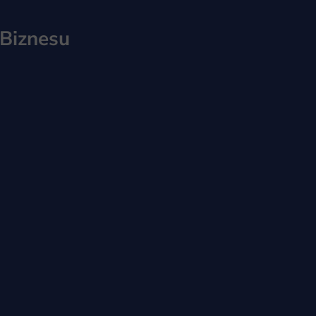
 Biznesu