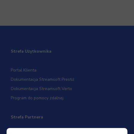
Strefa Użytkownika
Portal Klienta
Dokumentacja Streamsoft Prestiż
Dokumentacja Streamsoft Verto
Program do pomocy zdalnej
Strefa Partnera