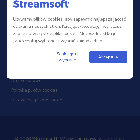
Sieć sprzedaży
Zostań Partnerem
Używamy plików cookies, aby zapewnić najlepszą jakość
Szkolenia
działania naszych stron. Klikając „Akceptuję”, wyrażasz
Portal Partnera
zgodę na wszystkie pliki cookies. Możesz też kliknąć
„Zaakceptuj wybrane” i wybrać samodzielnie.
Firma
Zaakceptuj
Akceptuję
wybrane
Dotacje
Dane osobowe
Polityka plików cookies
Ustawienia plików cookie
© 2026 Streamsoft. Wszystkie prawa zastrzeżone