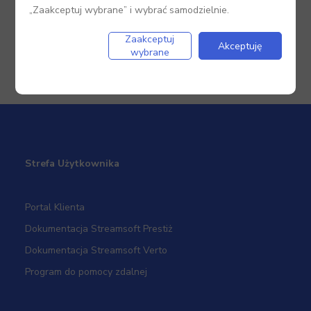
„Zaakceptuj wybrane” i wybrać samodzielnie.
Zaakceptuj
Akceptuję
wybrane
Strefa Użytkownika
Portal Klienta
Dokumentacja Streamsoft Prestiż
Dokumentacja Streamsoft Verto
Program do pomocy zdalnej