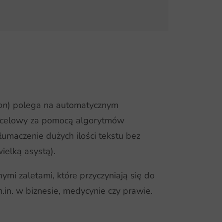
on
) polega na automatycznym
docelowy za pomocą algorytmów
umaczenie dużych ilości tekstu bez
ielką asystą).
mi zaletami, które przyczyniają się do
in. w biznesie, medycynie czy prawie.