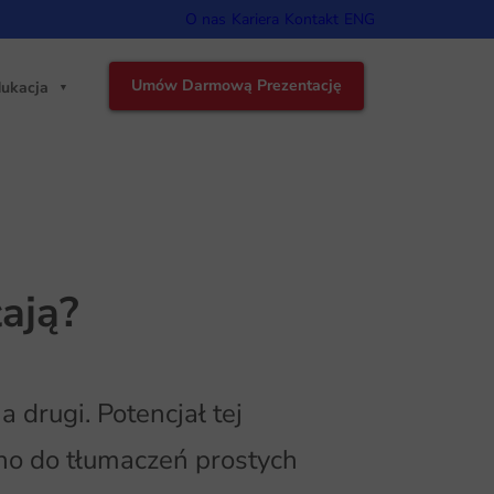
O nas
Kariera
Kontakt
ENG
Umów Darmową Prezentację
ukacja
ają?
 drugi. Potencjał tej
no do tłumaczeń prostych