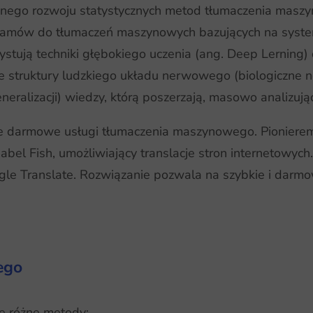
ywnego rozwoju statystycznych metod tłumaczenia ma
ramów do tłumaczeń maszynowych bazujących na system
ystują techniki głębokiego uczenia (ang. Deep Lerning)
 struktury ludzkiego układu nerwowego (biologiczne n
eralizacji) wiedzy, którą poszerzają, masowo analizując
ze darmowe usługi tłumaczenia maszynowego. Pionierem w
bel Fish, umożliwiający translacje stron internetowyc
e Translate. Rozwiązanie pozwala na szybkie i darmo
ego
ę różne metody: