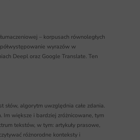
tłumaczeniowej – korpusach równoległych
 (współwystępowanie wyrazów w
ach Deepl oraz Google Translate. Ten
st słów, algorytm uwzględnia całe zdania.
 Im większe i bardziej zróżnicowane, tym
ktrum tekstów, w tym: artykuły prasowe,
czytywać różnorodne konteksty i