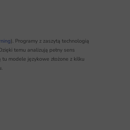
rning
). Programy z zaszytą technologią
Dzięki temu analizują pełny sens
ą tu modele językowe złożone z kilku
u.