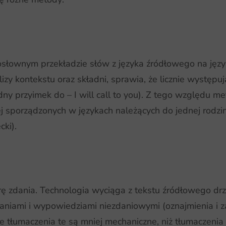
słownym przekładzie słów z języka źródłowego na języ
y kontekstu oraz składni, sprawia, że licznie występuj
dny przyimek do – I will call to you). Z tego względu me
ej sporządzonych w językach należących do jednej rodziny
cki).
rę zdania. Technologia wyciąga z tekstu źródłowego dr
daniami i wypowiedziami niezdaniowymi (oznajmienia i 
e tłumaczenia te są mniej mechaniczne, niż tłumaczenia