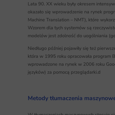
Lata 90. XX wieku były okresem intens
okazało się wprowadzenie na rynek prog
Machine Translation – NMT), które wykorz
Wzorem dla tych systemów są rzeczywiste
modelów jest zdolność do uogólniania (gen
Niedługo później pojawiły się też pierws
która w 1995 roku opracowała program Ba
wprowadzone na rynek w 2006 roku Googl
języków) za pomocą przeglądarki.d
Metody tłumaczenia maszynow
W tłumaczeniach maszynowych stosuje si