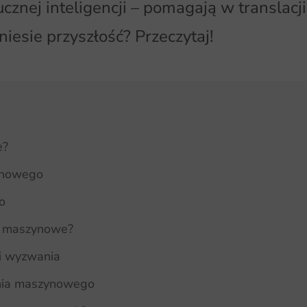
tucznej inteligencji – pomagają w translac
iesie przyszłość? Przeczytaj!
e?
zynowego
o
ia maszynowe?
i wyzwania
enia maszynowego