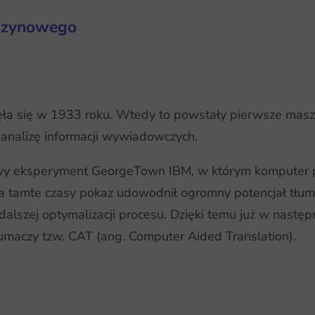
aszynowego
ęła się w 1933 roku. Wtedy to powstały pierwsze masz
 analizę informacji wywiadowczych.
 eksperyment GeorgeTown IBM, w którym komputer pr
k na tamte czasy pokaz udowodnił ogromny potencjał t
i dalszej optymalizacji procesu. Dzięki temu już w nas
maczy tzw. CAT (ang. Computer Aided Translation).