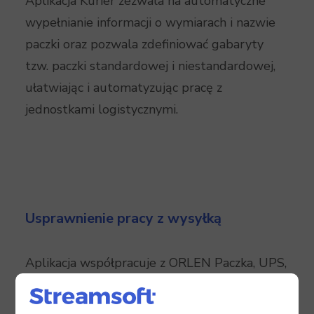
Aplikacja Kurier zezwala na automatyczne
wypełnianie informacji o wymiarach i nazwie
paczki oraz pozwala zdefiniować gabaryty
tzw. paczki standardowej i niestandardowej,
ułatwiając i automatyzując pracę z
jednostkami logistycznymi.
Usprawnienie pracy z wysyłką
Aplikacja współpracuje z ORLEN Paczka, UPS,
DHL, DPD, GLS, Inpost, DB Schenker, GEIS,
Rohlig SUUS, Hellman, Raben, Fedex, Poczta