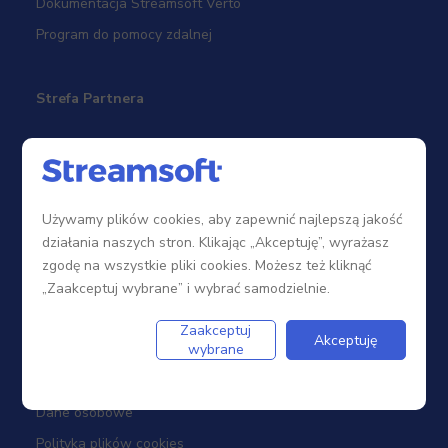
Dokumentacja Streamsoft Verto
Program do pomocy zdalnej
Strefa Partnera
Sieć sprzedaży
Zostań Partnerem
Używamy plików cookies, aby zapewnić najlepszą jakość
Szkolenia
działania naszych stron. Klikając „Akceptuję”, wyrażasz
Portal Partnera
zgodę na wszystkie pliki cookies. Możesz też kliknąć
„Zaakceptuj wybrane” i wybrać samodzielnie.
Firma
Zaakceptuj
Akceptuję
wybrane
Dotacje
Dane osobowe
Polityka plików cookies