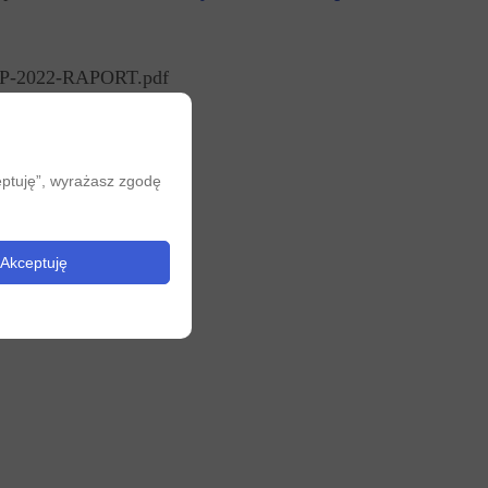
RP-2022-RAPORT.pdf
eptuję”, wyrażasz zgodę
Akceptuję