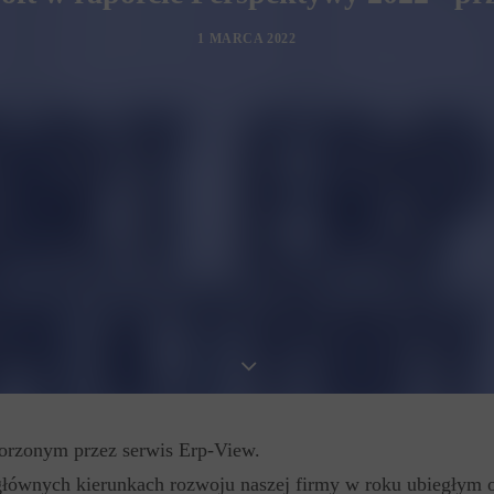
1 MARCA 2022
worzonym przez serwis Erp-View.
łównych kierunkach rozwoju naszej firmy w roku ubiegłym 