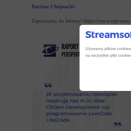
Dariusz Chojnacki.
Zapraszamy do lektury! https://www.erp
Używamy plików cookies,
na wszystkie pliki cooki