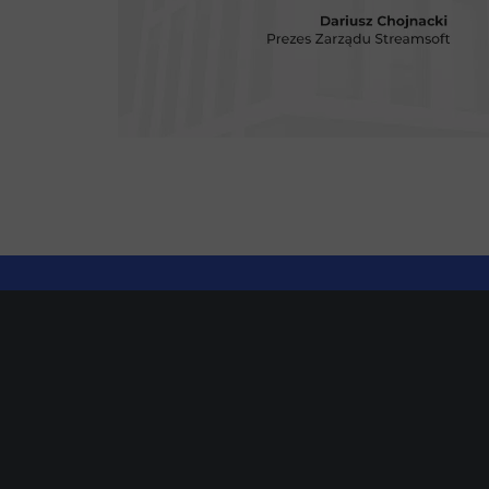
Strefa Użytkownika
Portal Klienta
Dokumentacja Streamsoft Prestiż
Dokumentacja Streamsoft Verto
Program do pomocy zdalnej