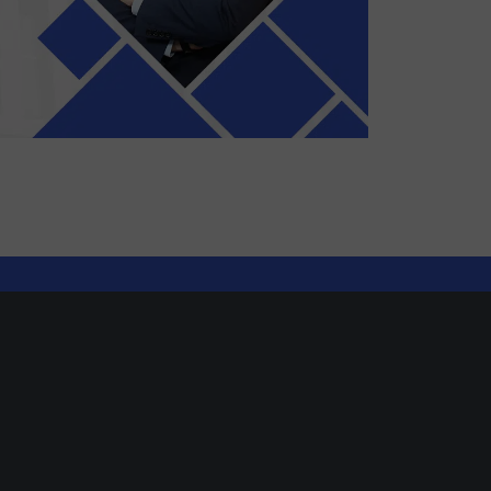
Strefa Partnera
F
Sieć sprzedaży
D
Zostań Partnerem
D
Szkolenia
Po
Portal Partnera
U