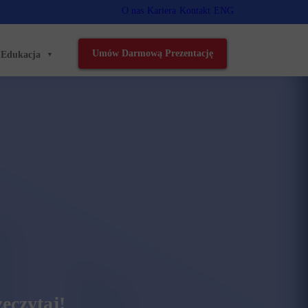
O nas
Kariera
Kontakt
ENG
Umów Darmową Prezentację
Edukacja
eczytaj!