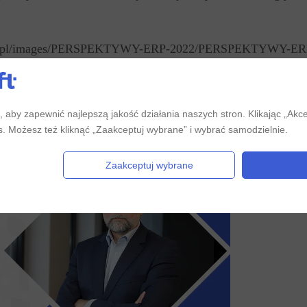
-view.pl/images/PERSPEKTYWY-ERP-2022/PERSPEKTYWY-E
 aby zapewnić najlepszą jakość działania naszych stron. Klikając „Akc
es. Możesz też kliknąć „Zaakceptuj wybrane” i wybrać samodzielnie.
Zaakceptuj wybrane