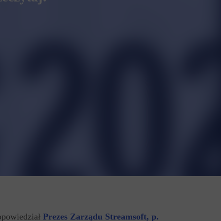
opowiedział
Prezes Zarządu Streamsoft, p.