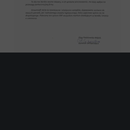
Strefa Partnera
F
Sieć sprzedaży
D