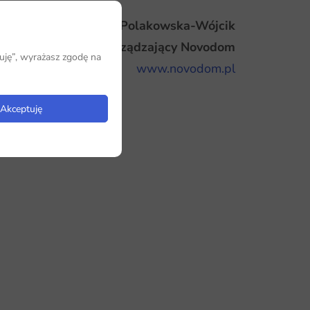
Olga Polakowska-Wójcik
Dyrektor Zarządzający Novodom
uję”, wyrażasz zgodę na
www.novodom.pl
Akceptuję