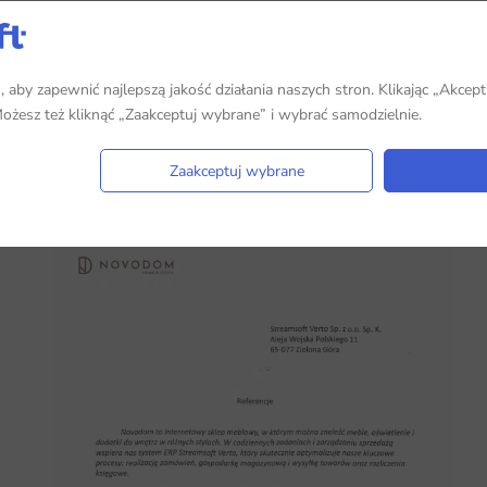
aby zapewnić najlepszą jakość działania naszych stron. Klikając „Akcept
 Możesz też kliknąć „Zaakceptuj wybrane” i wybrać samodzielnie.
Zaakceptuj wybrane