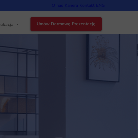
O nas
Kariera
Kontakt
ENG
Umów Darmową Prezentację
ukacja